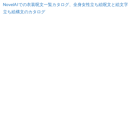
NovelAIでの衣装呪文一覧カタログ、全身女性立ち絵呪文と絵文字
立ち絵構文のカタログ