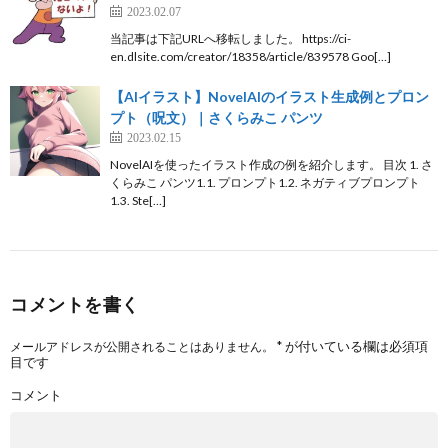
2023.02.07
当記事は下記URLへ移転しました。 https://ci-
en.dlsite.com/creator/18358/article/839578 Goo[…]
【AIイラスト】NovelAIのイラスト生成例とプロン
プト（呪文）｜さくらみこ パンツ
2023.02.15
NovelAIを使ったイラスト作成の例を紹介します。 目次 1. さ
くらみこ パンツ1.1. プロンプト1.2. ネガティブプロンプト
1.3. Ste[…]
コメントを書く
*
が付いている欄は必須項
メールアドレスが公開されることはありません。
目です
コメント