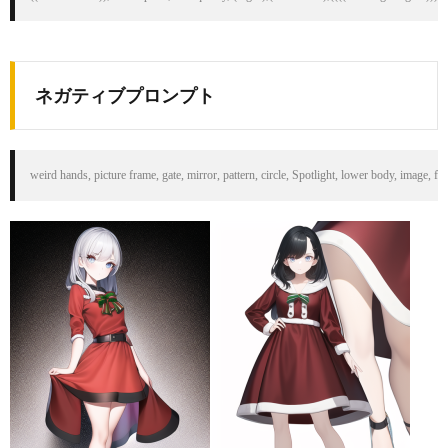
ネガティブプロンプト
weird hands, picture frame, gate, mirror, pattern, circle, Spotlight, lower body, image, f