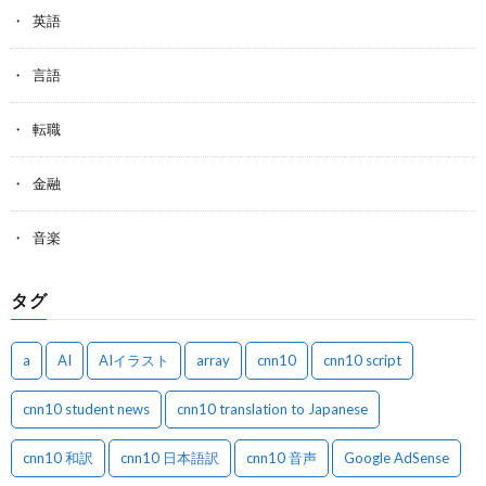
英語
言語
転職
金融
音楽
タグ
a
AI
AIイラスト
array
cnn10
cnn10 script
cnn10 student news
cnn10 translation to Japanese
cnn10 和訳
cnn10 日本語訳
cnn10 音声
Google AdSense