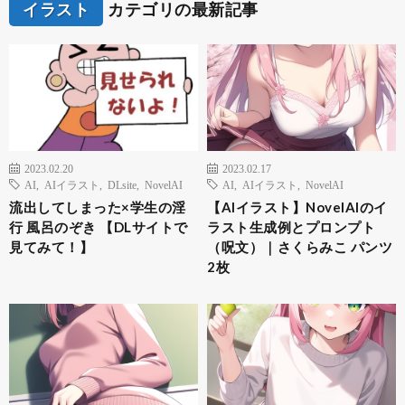
イラスト
カテゴリの最新記事
2023.02.20
2023.02.17
AI
,
AIイラスト
,
DLsite
,
NovelAI
AI
,
AIイラスト
,
NovelAI
流出してしまった×学生の淫
【AIイラスト】NovelAIのイ
行 風呂のぞき 【DLサイトで
ラスト生成例とプロンプト
見てみて！】
（呪文）｜さくらみこ パンツ
2枚