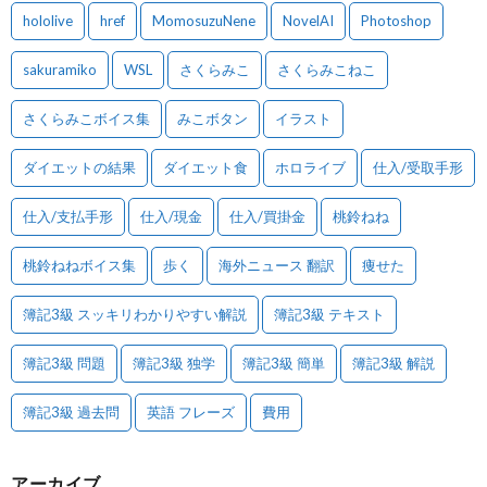
hololive
href
MomosuzuNene
NovelAI
Photoshop
sakuramiko
WSL
さくらみこ
さくらみこねこ
さくらみこボイス集
みこボタン
イラスト
ダイエットの結果
ダイエット食
ホロライブ
仕入/受取手形
仕入/支払手形
仕入/現金
仕入/買掛金
桃鈴ねね
桃鈴ねねボイス集
歩く
海外ニュース 翻訳
痩せた
簿記3級 スッキリわかりやすい解説
簿記3級 テキスト
簿記3級 問題
簿記3級 独学
簿記3級 簡単
簿記3級 解説
簿記3級 過去問
英語 フレーズ
費用
アーカイブ