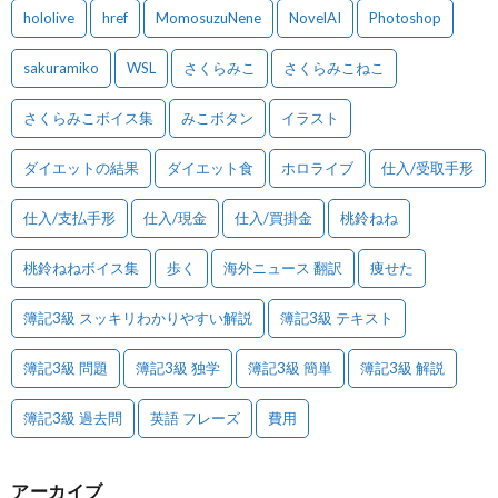
hololive
href
MomosuzuNene
NovelAI
Photoshop
sakuramiko
WSL
さくらみこ
さくらみこねこ
さくらみこボイス集
みこボタン
イラスト
ダイエットの結果
ダイエット食
ホロライブ
仕入/受取手形
仕入/支払手形
仕入/現金
仕入/買掛金
桃鈴ねね
桃鈴ねねボイス集
歩く
海外ニュース 翻訳
痩せた
簿記3級 スッキリわかりやすい解説
簿記3級 テキスト
簿記3級 問題
簿記3級 独学
簿記3級 簡単
簿記3級 解説
簿記3級 過去問
英語 フレーズ
費用
アーカイブ