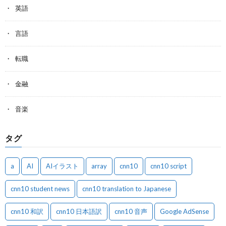
英語
言語
転職
金融
音楽
タグ
a
AI
AIイラスト
array
cnn10
cnn10 script
cnn10 student news
cnn10 translation to Japanese
cnn10 和訳
cnn10 日本語訳
cnn10 音声
Google AdSense