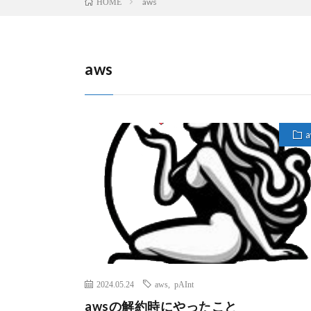
aws
HOME
aws
a
2024.05.24
aws
,
pAInt
awsの解約時にやったこと