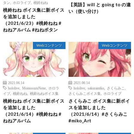
タン
,
ホロライブ
,
桃鈴ねね
【英語】will と going to の違
桃鈴ねね ボイス集に新ボイス
い（使い分け）
を追加しました
（2021/6/23）#桃鈴ねね #
ねねアルバム #ねねボタン
Webコンテンツ
Webコンテンツ
2021.06.14
2021.06.14
hololive
,
MomosuzuNene
,
ホロラ
hololive
,
sakuramiko
,
さくらみこ
,
イブ
,
桃鈴ねね
,
桃鈴ねねボイス集
さくらみこボイス集
,
ホロライブ
桃鈴ねね ボイス集に新ボイス
さくらみこ ボイス集に新ボイ
を追加しました
スを追加しました
（2021/6/14）#桃鈴ねね #
（2021/6/14）#さくらみこ
ねねアルバム
#miko_Art