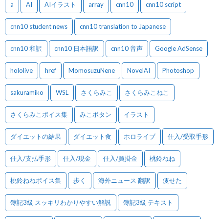
a
AI
AIイラスト
array
cnn10
cnn10 script
cnn10 student news
cnn10 translation to Japanese
cnn10 和訳
cnn10 日本語訳
cnn10 音声
Google AdSense
hololive
href
MomosuzuNene
NovelAI
Photoshop
sakuramiko
WSL
さくらみこ
さくらみこねこ
さくらみこボイス集
みこボタン
イラスト
ダイエットの結果
ダイエット食
ホロライブ
仕入/受取手形
仕入/支払手形
仕入/現金
仕入/買掛金
桃鈴ねね
桃鈴ねねボイス集
歩く
海外ニュース 翻訳
痩せた
簿記3級 スッキリわかりやすい解説
簿記3級 テキスト