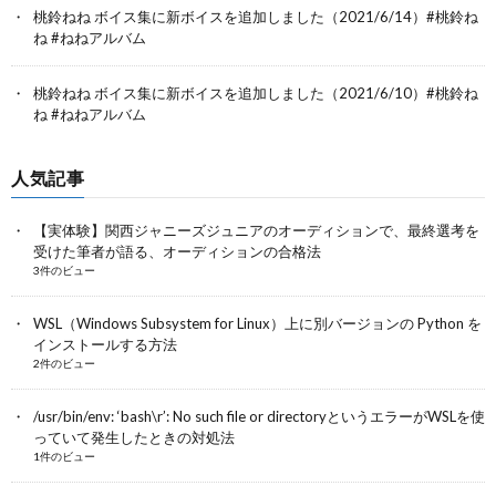
桃鈴ねね ボイス集に新ボイスを追加しました（2021/6/14）#桃鈴ね
ね #ねねアルバム
桃鈴ねね ボイス集に新ボイスを追加しました（2021/6/10）#桃鈴ね
ね #ねねアルバム
人気記事
【実体験】関西ジャニーズジュニアのオーディションで、最終選考を
受けた筆者が語る、オーディションの合格法
3件のビュー
WSL（Windows Subsystem for Linux）上に別バージョンの Python を
インストールする方法
2件のビュー
/usr/bin/env: ‘bash\r’: No such file or directoryというエラーがWSLを使
っていて発生したときの対処法
1件のビュー