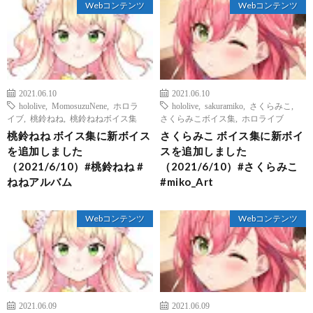
Webコンテンツ
Webコンテンツ
2021.06.10
2021.06.10
hololive
,
MomosuzuNene
,
ホロラ
hololive
,
sakuramiko
,
さくらみこ
,
イブ
,
桃鈴ねね
,
桃鈴ねねボイス集
さくらみこボイス集
,
ホロライブ
桃鈴ねね ボイス集に新ボイス
さくらみこ ボイス集に新ボイ
を追加しました
スを追加しました
（2021/6/10）#桃鈴ねね #
（2021/6/10）#さくらみこ
ねねアルバム
#miko_Art
Webコンテンツ
Webコンテンツ
2021.06.09
2021.06.09