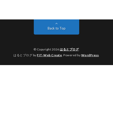
Back to Top
© Copyright 2026
はるとブログ
.
はるとブログ by
FIT-Web Create
. Powered by
WordPress
.