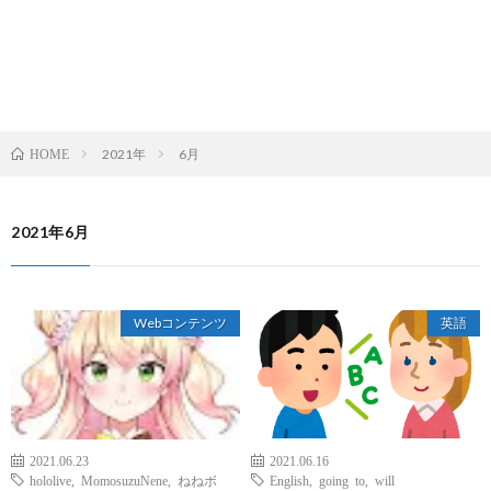
2021年
6月
HOME
2021年6月
Webコンテンツ
英語
2021.06.23
2021.06.16
hololive
,
MomosuzuNene
,
ねねボ
English
,
going to
,
will