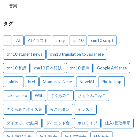
音楽
タグ
a
AI
AIイラスト
array
cnn10
cnn10 script
cnn10 student news
cnn10 translation to Japanese
cnn10 和訳
cnn10 日本語訳
cnn10 音声
Google AdSense
hololive
href
MomosuzuNene
NovelAI
Photoshop
sakuramiko
WSL
さくらみこ
さくらみこねこ
さくらみこボイス集
みこボタン
イラスト
ダイエットの結果
ダイエット食
ホロライブ
仕入/受取手形
仕入/支払手形
仕入/現金
仕入/買掛金
桃鈴ねね