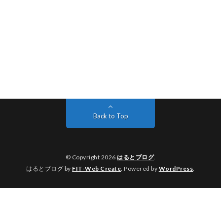
Back to Top
© Copyright 2026
はるとブログ
.
はるとブログ by
FIT-Web Create
. Powered by
WordPress
.