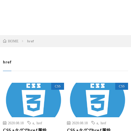
href
HOME
href
CSS
CSS
2020.08.18
a
,
href
2020.08.18
a
,
href
CSS aタグでhref属性
CSS aタグでhref属性