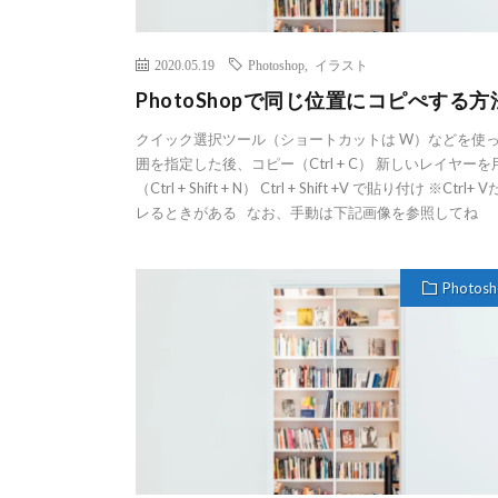
2020.05.19
Photoshop
,
イラスト
PhotoShopで同じ位置にコピぺする方
クイック選択ツール（ショートカットは W）などを使
囲を指定した後、コピー（Ctrl + C） 新しいレイヤーを
（Ctrl + Shift + N） Ctrl + Shift +V で貼り付け ※Ctrl+
レるときがある なお、手動は下記画像を参照してね
Photos