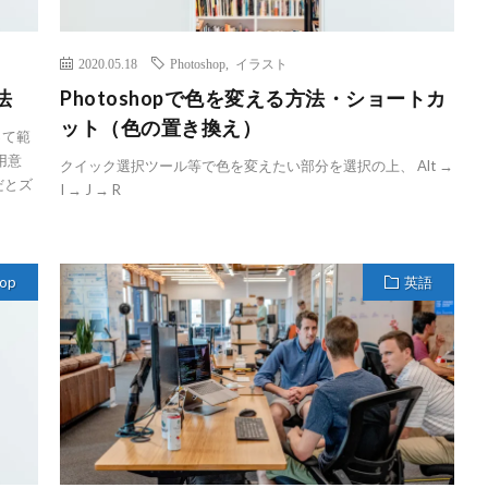
2020.05.18
Photoshop
,
イラスト
法
Photoshopで色を変える方法・ショートカ
ット（色の置き換え）
って範
用意
クイック選択ツール等で色を変えたい部分を選択の上、 Alt →
 Vだとズ
I → J → R
hop
英語