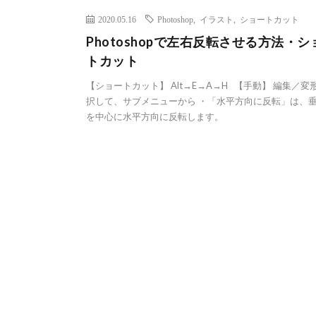
2020.05.16
Photoshop
,
イラスト
,
ショートカット
Photoshopで左右反転させる方法・シ
トカット
【ショートカット】 Alt→E→A→H 【手動】 編集／変
択して、サブメニューから ・「水平方向に反転」は、
を中心に水平方向に反転します。