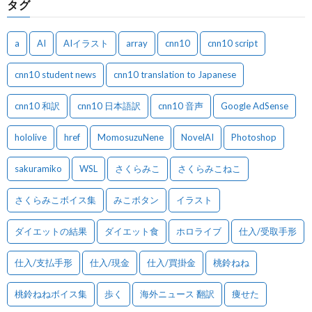
タグ
a
AI
AIイラスト
array
cnn10
cnn10 script
cnn10 student news
cnn10 translation to Japanese
cnn10 和訳
cnn10 日本語訳
cnn10 音声
Google AdSense
hololive
href
MomosuzuNene
NovelAI
Photoshop
sakuramiko
WSL
さくらみこ
さくらみこねこ
さくらみこボイス集
みこボタン
イラスト
ダイエットの結果
ダイエット食
ホロライブ
仕入/受取手形
仕入/支払手形
仕入/現金
仕入/買掛金
桃鈴ねね
桃鈴ねねボイス集
歩く
海外ニュース 翻訳
痩せた