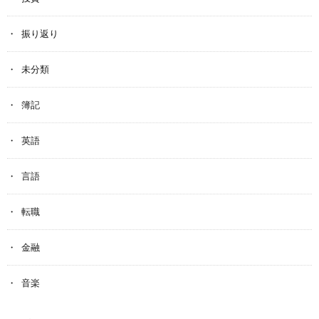
振り返り
未分類
簿記
英語
言語
転職
金融
音楽