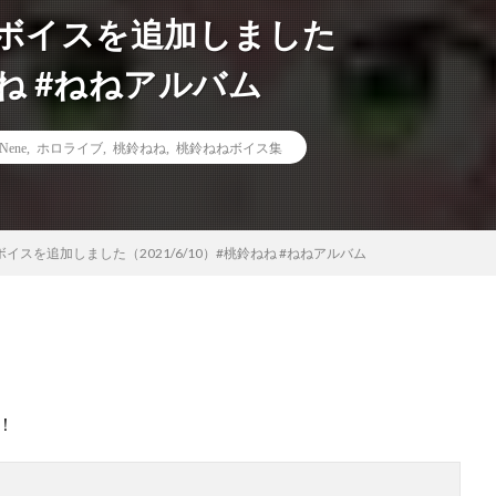
新ボイスを追加しました
鈴ねね #ねねアルバム
Nene
,
ホロライブ
,
桃鈴ねね
,
桃鈴ねねボイス集
イスを追加しました（2021/6/10）#桃鈴ねね #ねねアルバム
！