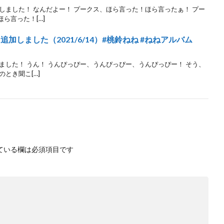
しました！ なんだよー！ プークス、ほら言った！ほら言ったぁ！ プー
ら言った！[…]
加しました（2021/6/14）#桃鈴ねね #ねねアルバム
ました！ うん！ うんぴっぴー、うんぴっぴー、うんぴっぴー！ そう、
とき聞こ[…]
ている欄は必須項目です