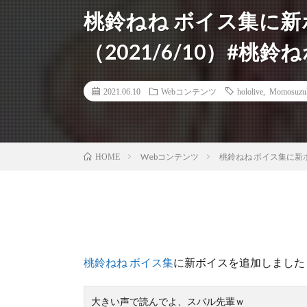
桃鈴ねね ボイス集に
（2021/6/10）#桃
2021.06.10
Webコンテンツ
hololive
,
Momosuzu
Webコンテンツ
桃鈴ねね ボイス集に新ボ
HOME
桃鈴ねね ボイス集
に新ボイスを追加しました
大きい声で読んでよ、スバル先輩ｗ