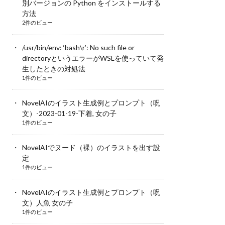
別バージョンの Python をインストールする
方法
2件のビュー
/usr/bin/env: ‘bash\r’: No such file or
directoryというエラーがWSLを使っていて発
生したときの対処法
1件のビュー
NovelAIのイラスト生成例とプロンプト（呪
文）-2023-01-19-下着, 女の子
1件のビュー
NovelAIでヌード（裸）のイラストを出す設
定
1件のビュー
NovelAIのイラスト生成例とプロンプト（呪
文）人魚 女の子
1件のビュー