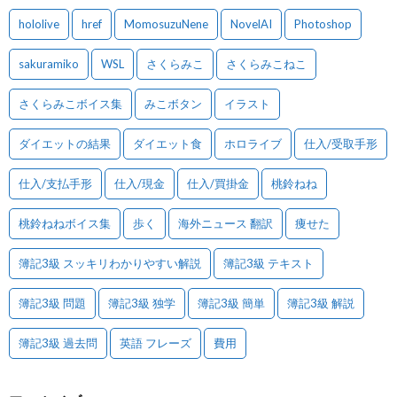
hololive
href
MomosuzuNene
NovelAI
Photoshop
sakuramiko
WSL
さくらみこ
さくらみこねこ
さくらみこボイス集
みこボタン
イラスト
ダイエットの結果
ダイエット食
ホロライブ
仕入/受取手形
仕入/支払手形
仕入/現金
仕入/買掛金
桃鈴ねね
桃鈴ねねボイス集
歩く
海外ニュース 翻訳
痩せた
簿記3級 スッキリわかりやすい解説
簿記3級 テキスト
簿記3級 問題
簿記3級 独学
簿記3級 簡単
簿記3級 解説
簿記3級 過去問
英語 フレーズ
費用