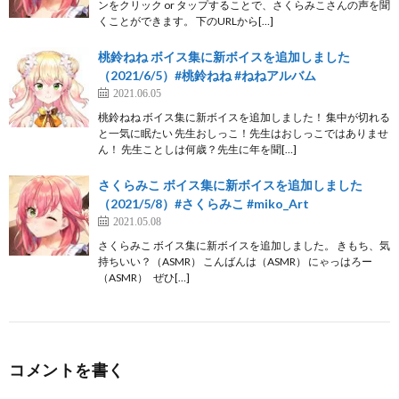
ンをクリック or タップすることで、さくらみこさんの声を聞
くことができます。 下のURLから[…]
桃鈴ねね ボイス集に新ボイスを追加しました
（2021/6/5）#桃鈴ねね #ねねアルバム
2021.06.05
桃鈴ねね ボイス集に新ボイスを追加しました！ 集中が切れる
と一気に眠たい 先生おしっこ！先生はおしっこではありませ
ん！ 先生ことしは何歳？先生に年を聞[…]
さくらみこ ボイス集に新ボイスを追加しました
（2021/5/8）#さくらみこ #miko_Art
2021.05.08
さくらみこ ボイス集に新ボイスを追加しました。 きもち、気
持ちいい？（ASMR） こんばんは（ASMR） にゃっはろー
（ASMR） ぜひ[…]
コメントを書く