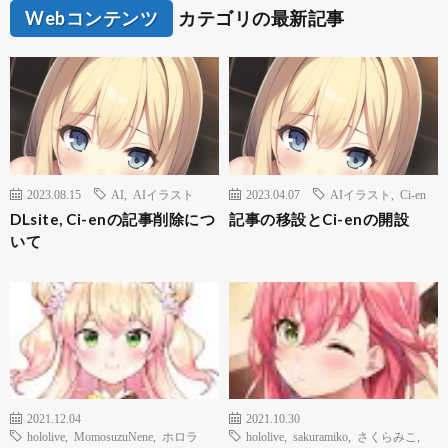
Webコンテンツ
カテゴリの最新記事
2023.08.15
AI
,
AIイラスト
2023.04.07
AIイラスト
,
Ci-en
DLsite, Ci-enの記事削除につ
記事の移設とCi-enの開設
いて
2021.12.04
2021.10.30
hololive
,
MomosuzuNene
,
ホロラ
hololive
,
sakuramiko
,
さくらみこ
,