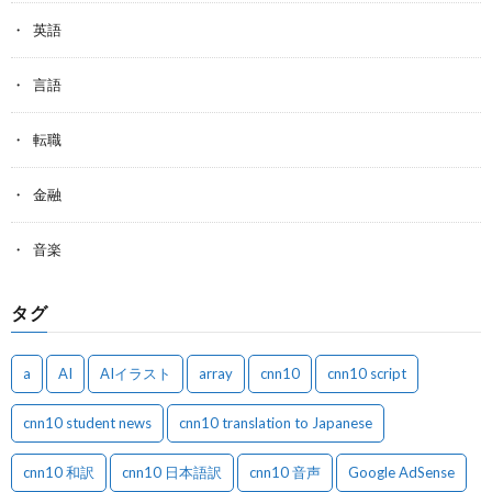
英語
言語
転職
金融
音楽
タグ
a
AI
AIイラスト
array
cnn10
cnn10 script
cnn10 student news
cnn10 translation to Japanese
cnn10 和訳
cnn10 日本語訳
cnn10 音声
Google AdSense