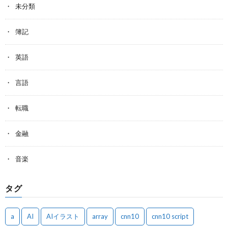
未分類
簿記
英語
言語
転職
金融
音楽
タグ
a
AI
AIイラスト
array
cnn10
cnn10 script