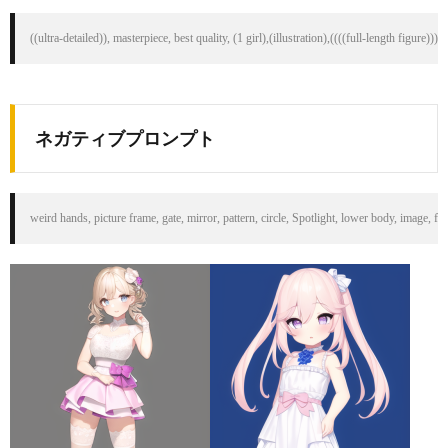
((ultra-detailed)), masterpiece, best quality, (1 girl),(illustration),((((full-length figur
ネガティブプロンプト
weird hands, picture frame, gate, mirror, pattern, circle, Spotlight, lower body, image, f