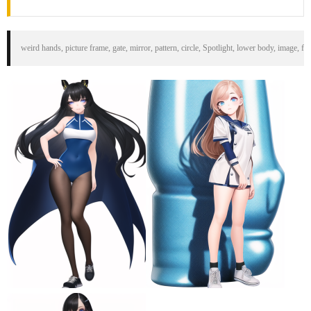
weird hands, picture frame, gate, mirror, pattern, circle, Spotlight, lower body, image, f