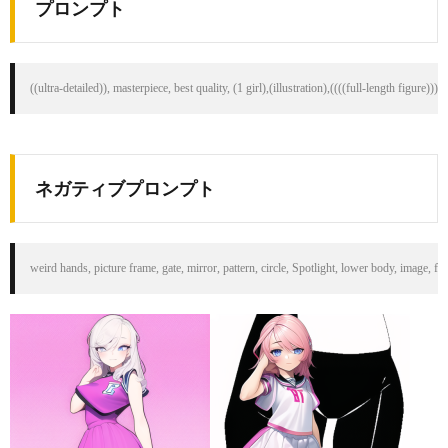
プロンプト
((ultra-detailed)), masterpiece, best quality, (1 girl),(illustration),((((full-length figur
ネガティブプロンプト
weird hands, picture frame, gate, mirror, pattern, circle, Spotlight, lower body, image, f