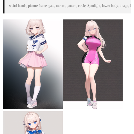
weird hands, picture frame, gate, mirror, pattern, circle, Spotlight, lower body, image, f