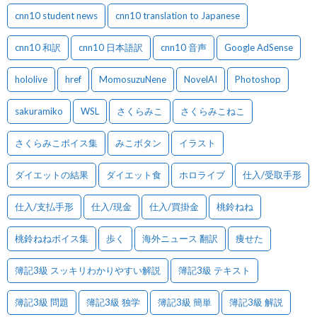
cnn10 student news
cnn10 translation to Japanese
cnn10 和訳
cnn10 日本語訳
cnn10 音声
Google AdSense
hololive
href
MomosuzuNene
NovelAI
Photoshop
sakuramiko
WSL
さくらみこ
さくらみこねこ
さくらみこボイス集
みこボタン
イラスト
ダイエットの結果
ダイエット食
ホロライブ
仕入/受取手形
仕入/支払手形
仕入/現金
仕入/買掛金
桃鈴ねね
桃鈴ねねボイス集
歩く
海外ニュース 翻訳
痩せた
簿記3級 スッキリわかりやすい解説
簿記3級 テキスト
簿記3級 問題
簿記3級 独学
簿記3級 簡単
簿記3級 解説