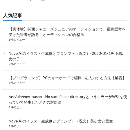
人気記事
【実体験】関西ジャニーズジュニアのオーディションで、最終選考を
受けた筆者が語る、オーディションの合格法
3件のビュー
NovelAIのイラスト生成例とプロンプト（呪文）-2023-01-19-下着,
女の子
2件のビュー
【プログラミング】PCのキーボードで縦棒 | を入力する方法【解説】
1件のビュー
/usr/bin/env: ‘bash\r’: No such file or directoryというエラーがWSLを使
っていて発生したときの対処法
1件のビュー
NovelAIのイラスト生成例とプロンプト（呪文）美少女と星空
1件のビュー