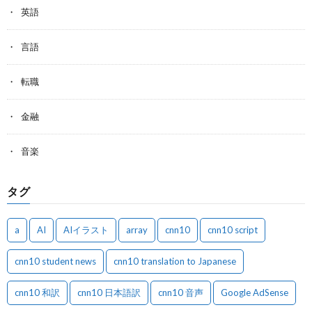
英語
言語
転職
金融
音楽
タグ
a
AI
AIイラスト
array
cnn10
cnn10 script
cnn10 student news
cnn10 translation to Japanese
cnn10 和訳
cnn10 日本語訳
cnn10 音声
Google AdSense