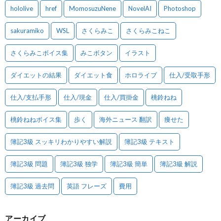
hololive
href
MomosuzuNene
NovelAI
Photoshop
sakuramiko
WSL
さくらみこ
さくらみこねこ
さくらみこボイス集
みこボタン
イラスト
ダイエットの結果
ダイエット食
ホロライブ
仕入/受取手形
仕入/支払手形
仕入/現金
仕入/買掛金
桃鈴ねね
桃鈴ねねボイス集
歩く
海外ニュース 翻訳
痩せた
簿記3級 スッキリわかりやすい解説
簿記3級 テキスト
簿記3級 問題
簿記3級 独学
簿記3級 簡単
簿記3級 解説
簿記3級 過去問
英語 フレーズ
費用
アーカイブ