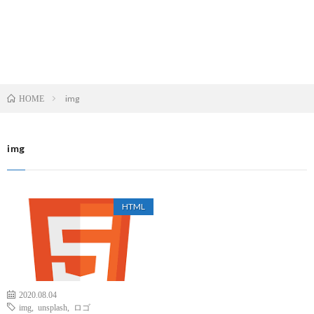
img
HOME
img
HTML
2020.08.04
img
,
unsplash
,
ロゴ