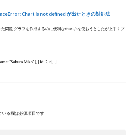
ceError: Chart is not defined が出たときの対処法
策 起きた問題 グラフを作成するのに便利なchart.jsを使おうとしたが上手くブ
name: "Sakura Miko" }, { id: 2, n[…]
ている欄は必須項目です