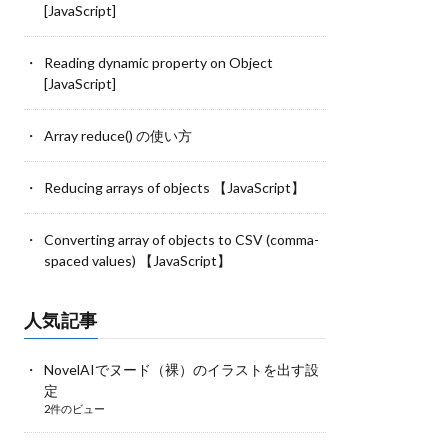
[JavaScript]
Reading dynamic property on Object
[JavaScript]
Array reduce() の使い方
Reducing arrays of objects 【JavaScript】
Converting array of objects to CSV (comma-
spaced values) 【JavaScript】
人気記事
NovelAIでヌード（裸）のイラストを出す設
定
2件のビュー