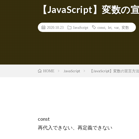
【JavaScript】変数の宣言方
2020.10.23
JavaScript
const
,
let
,
var
,
変数
JavaScript
【JavaScript】変数の宣言方法 con
HOME
const
再代入できない、再定義できない