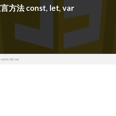
法 const, let, var
st, let, var