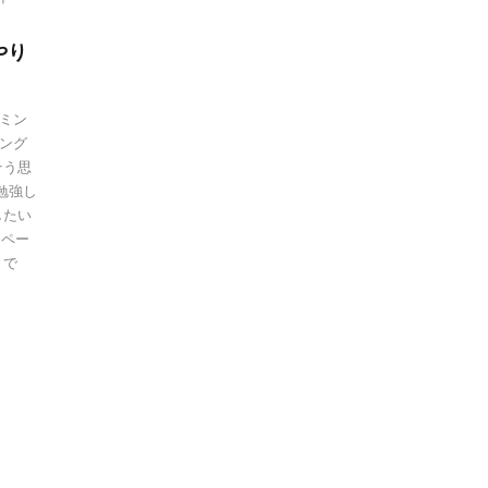
やり
ミン
ング
そう思
勉強し
したい
bペー
とで