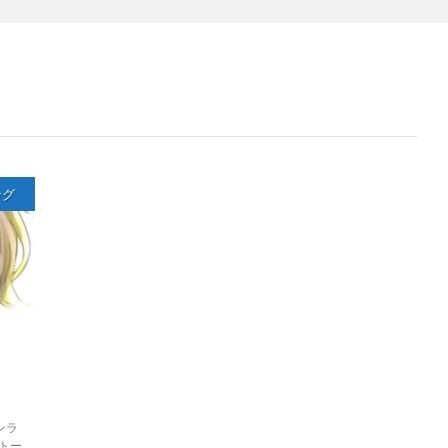
ング
ンラ
トー