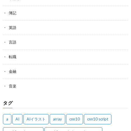
簿記
英語
言語
転職
金融
音楽
タグ
a
AI
AIイラスト
array
cnn10
cnn10 script