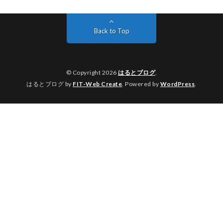
Back to Top
© Copyright 2026
はるとブログ
.
はるとブログ by
FIT-Web Create
. Powered by
WordPress
.