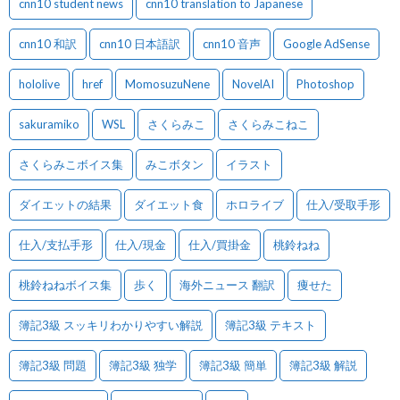
cnn10 student news
cnn10 translation to Japanese
cnn10 和訳
cnn10 日本語訳
cnn10 音声
Google AdSense
hololive
href
MomosuzuNene
NovelAI
Photoshop
sakuramiko
WSL
さくらみこ
さくらみこねこ
さくらみこボイス集
みこボタン
イラスト
ダイエットの結果
ダイエット食
ホロライブ
仕入/受取手形
仕入/支払手形
仕入/現金
仕入/買掛金
桃鈴ねね
桃鈴ねねボイス集
歩く
海外ニュース 翻訳
痩せた
簿記3級 スッキリわかりやすい解説
簿記3級 テキスト
簿記3級 問題
簿記3級 独学
簿記3級 簡単
簿記3級 解説