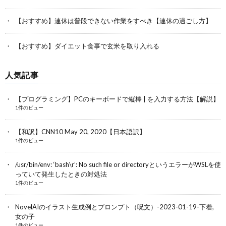
【おすすめ】連休は普段できない作業をすべき【連休の過ごし方】
【おすすめ】ダイエット食事で玄米を取り入れる
人気記事
【プログラミング】PCのキーボードで縦棒 | を入力する方法【解説】
1件のビュー
【和訳】CNN10 May 20, 2020【日本語訳】
1件のビュー
/usr/bin/env: ‘bash\r’: No such file or directoryというエラーがWSLを使
っていて発生したときの対処法
1件のビュー
NovelAIのイラスト生成例とプロンプト（呪文）-2023-01-19-下着,
女の子
1件のビュー