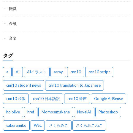
転職
金融
音楽
タグ
a
AI
AIイラスト
array
cnn10
cnn10 script
cnn10 student news
cnn10 translation to Japanese
cnn10 和訳
cnn10 日本語訳
cnn10 音声
Google AdSense
hololive
href
MomosuzuNene
NovelAI
Photoshop
sakuramiko
WSL
さくらみこ
さくらみこねこ