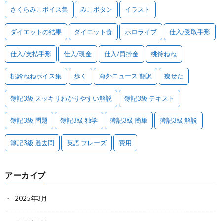
さくらみこボイス集
みこボタン
イラスト
ダイエットの結果
ダイエット食
ホロライブ
仕入/受取手形
仕入/支払手形
仕入/現金
仕入/買掛金
桃鈴ねね
桃鈴ねねボイス集
歩く
海外ニュース 翻訳
痩せた
簿記3級 スッキリわかりやすい解説
簿記3級 テキスト
簿記3級 問題
簿記3級 独学
簿記3級 簡単
簿記3級 解説
簿記3級 過去問
英語 フレーズ
費用
アーカイブ
2025年3月