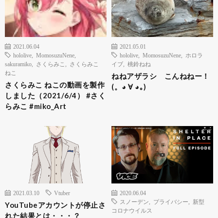
2021.06.04
2021.05.01
hololive
,
MomosuzuNene
,
hololive
,
MomosuzuNene
,
ホロラ
sakuramiko
,
さくらみこ
,
さくらみこ
イブ
,
桃鈴ねね
ねこ
ねねアザラシ こんねねー！
さくらみこ ねこの動画を製作
(。◕ ∀ ◕｡)
しました（2021/6/4） #さく
らみこ #miko_Art
2021.03.10
Vtuber
2020.06.04
スノーデン
,
プライバシー
,
新型
YouTubeアカウントが停止さ
コロナウイルス
れた結果とは・・・？