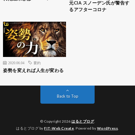
元CIA スノーデン氏が警告す
るアフターコロナ
2020.06.04
要約
姿勢を変えれば人生が変わる
Back to Top
© Copyright 2026
はるとブログ
.
はるとブログ by
FIT-Web Create
. Powered by
WordPress
.