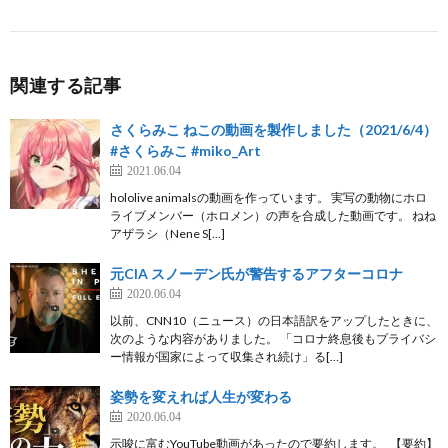
関連する記事
さくらみこ ねこの動画を製作しました（2021/6/4）
#さくらみこ #miko_Art
2021.06.04
hololive animalsの動画を作っています。 実写の動物にホロ
ライブメンバー（ホロメン）の声を合成した動画です。 ねね
アザラシ（Nene S[…]
元CIA スノーデン氏が警告するアフターコロナ
2020.06.04
以前、CNN10（ニュース）の日本語訳をアップしたときに、
次のような内容がありました。 「コロナ終息後もプライバシ
ー情報が国家によって収集され続け」る[…]
姿勢を変えれば人生が変わる
2020.06.04
示唆に富むYouTube動画があったので要約します。 【要約】