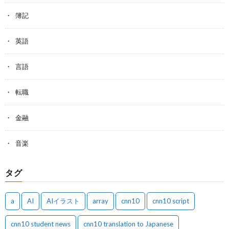
簿記
英語
言語
転職
金融
音楽
タグ
a
AI
AIイラスト
array
cnn10
cnn10 script
cnn10 student news
cnn10 translation to Japanese