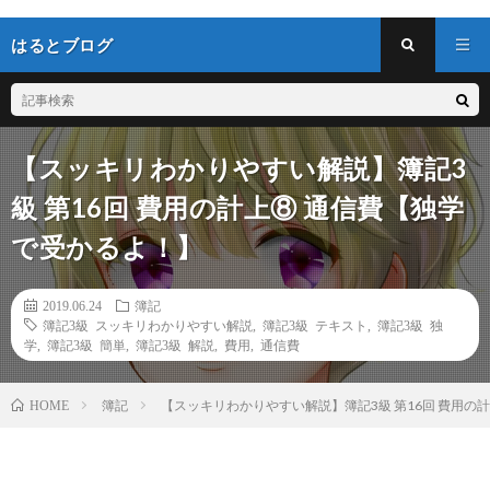
はるとブログ
【スッキリわかりやすい解説】簿記3
級 第16回 費用の計上⑧ 通信費【独学
で受かるよ！】
2019.06.24
簿記
簿記3級 スッキリわかりやすい解説
,
簿記3級 テキスト
,
簿記3級 独
学
,
簿記3級 簡単
,
簿記3級 解説
,
費用
,
通信費
簿記
【スッキリわかりやすい解説】簿記3級 第16回 費用の
HOME