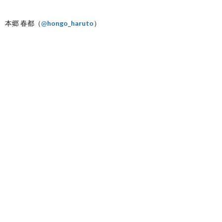
本郷 春都（
@
hongo_haruto
）