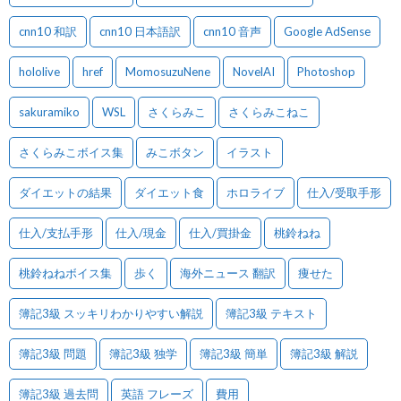
cnn10 和訳
cnn10 日本語訳
cnn10 音声
Google AdSense
hololive
href
MomosuzuNene
NovelAI
Photoshop
sakuramiko
WSL
さくらみこ
さくらみこねこ
さくらみこボイス集
みこボタン
イラスト
ダイエットの結果
ダイエット食
ホロライブ
仕入/受取手形
仕入/支払手形
仕入/現金
仕入/買掛金
桃鈴ねね
桃鈴ねねボイス集
歩く
海外ニュース 翻訳
痩せた
簿記3級 スッキリわかりやすい解説
簿記3級 テキスト
簿記3級 問題
簿記3級 独学
簿記3級 簡単
簿記3級 解説
簿記3級 過去問
英語 フレーズ
費用