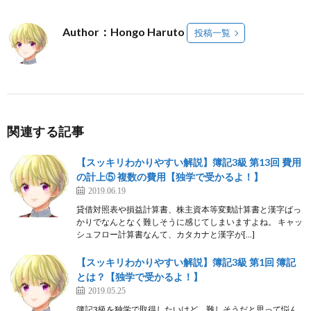
Author：Hongo Haruto
投稿一覧
関連する記事
【スッキリわかりやすい解説】簿記3級 第13回 費用
の計上⑤ 複数の費用【独学で受かるよ！】
2019.06.19
貸借対照表や損益計算書、株主資本等変動計算書と漢字ばっ
かりでなんとなく難しそうに感じてしまいますよね。 キャッ
シュフロー計算書なんて、カタカナと漢字が[…]
【スッキリわかりやすい解説】簿記3級 第1回 簿記
とは？【独学で受かるよ！】
2019.05.25
簿記3級を独学で取得したいけど、難しそうだと思って悩ん