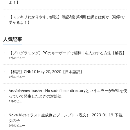
よ！】
【スッキリわかりやすい解説】簿記3級 第4回 仕訳とは何か【独学で
受かるよ！】
人気記事
【プログラミング】PCのキーボードで縦棒 | を入力する方法【解説】
1件のビュー
【和訳】CNN10 May 20, 2020【日本語訳】
1件のビュー
/usr/bin/env: ‘bash\r’: No such file or directoryというエラーがWSLを使
っていて発生したときの対処法
1件のビュー
NovelAIのイラスト生成例とプロンプト（呪文）-2023-01-19-下着,
女の子
1件のビュー