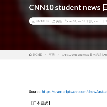
CNN10 student news 
2023.08.26
英語
cnn10
,
cnn10 和訳
,
cnn10 
英語
CNN10 student news 日本語訳 | Aug
HOME
Source:
https://transcripts.cnn.com/show/sn/
【日本語訳】