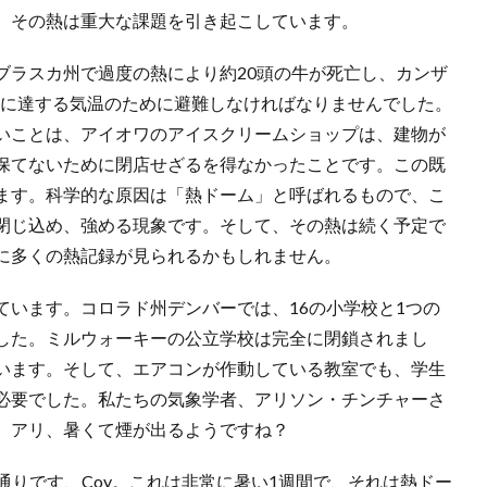
、その熱は重大な課題を引き起こしています。
ブラスカ州で過度の熱により約20頭の牛が死亡し、カンザ
9度に達する気温のために避難しなければなりませんでした。
いことは、アイオワのアイスクリームショップは、建物が
保てないために閉店せざるを得なかったことです。この既
ます。科学的な原因は「熱ドーム」と呼ばれるもので、こ
閉じ込め、強める現象です。そして、その熱は続く予定で
に多くの熱記録が見られるかもしれません。
ています。コロラド州デンバーでは、16の小学校と1つの
した。ミルウォーキーの公立学校は完全に閉鎖されまし
います。そして、エアコンが作動している教室でも、学生
必要でした。私たちの気象学者、アリソン・チンチャーさ
。アリ、暑くて煙が出るようですね？
：その通りです、Coy。これは非常に暑い1週間で、それは熱ドー